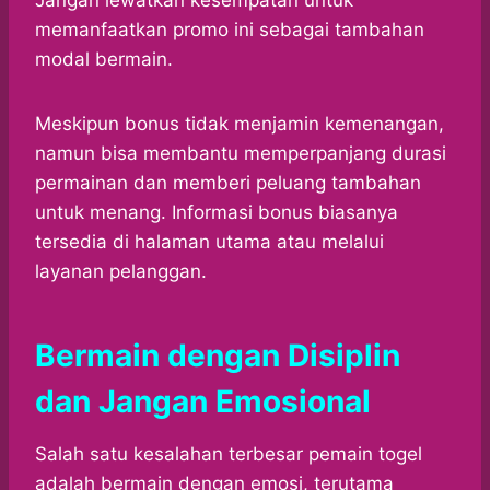
Jangan lewatkan kesempatan untuk
memanfaatkan promo ini sebagai tambahan
modal bermain.
Meskipun bonus tidak menjamin kemenangan,
namun bisa membantu memperpanjang durasi
permainan dan memberi peluang tambahan
untuk menang. Informasi bonus biasanya
tersedia di halaman utama atau melalui
layanan pelanggan.
Bermain dengan Disiplin
dan Jangan Emosional
Salah satu kesalahan terbesar pemain togel
adalah bermain dengan emosi, terutama