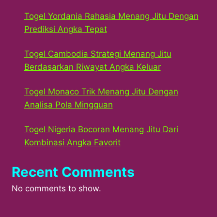
Togel Yordania Rahasia Menang Jitu Dengan
Prediksi Angka Tepat
Togel Cambodia Strategi Menang Jitu
Berdasarkan Riwayat Angka Keluar
Togel Monaco Trik Menang Jitu Dengan
Analisa Pola Mingguan
Togel Nigeria Bocoran Menang Jitu Dari
Kombinasi Angka Favorit
Recent Comments
No comments to show.