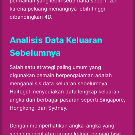
permainan yang lebih sederhana seperti 2D,
karena peluang menangnya lebih tinggi
dibandingkan 4D.
Analisis Data Keluaran
Sebelumnya
Salah satu strategi paling umum yang
digunakan pemain berpengalaman adalah
menganalisis data keluaran sebelumnya.
Haitogel menyediakan data lengkap keluaran
angka dari berbagai pasaran seperti Singapore,
Hongkong, dan Sydney.
Dengan memperhatikan angka-angka yang
sering muncul atau jarang keluar, pemain bisa