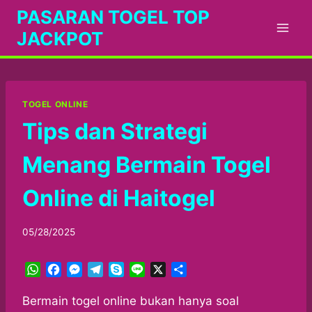
Skip
PASARAN TOGEL TOP
to
JACKPOT
content
TOGEL ONLINE
Tips dan Strategi
Menang Bermain Togel
Online di Haitogel
05/28/2025
W
F
M
T
S
L
X
S
h
a
e
e
k
i
h
a
c
s
l
y
n
a
Bermain togel online bukan hanya soal