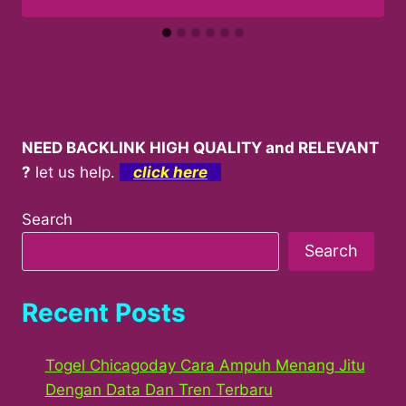
NEED BACKLINK HIGH QUALITY and RELEVANT
?
let us help.
click here
Search
Search
Recent Posts
Togel Chicagoday Cara Ampuh Menang Jitu
Dengan Data Dan Tren Terbaru