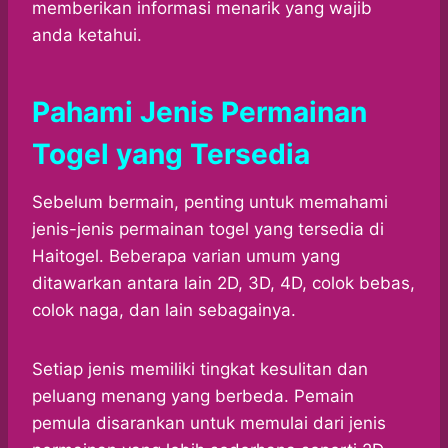
memberikan informasi menarik yang wajib
anda ketahui.
Pahami Jenis Permainan
Togel yang Tersedia
Sebelum bermain, penting untuk memahami
jenis-jenis permainan togel yang tersedia di
Haitogel. Beberapa varian umum yang
ditawarkan antara lain 2D, 3D, 4D, colok bebas,
colok naga, dan lain sebagainya.
Setiap jenis memiliki tingkat kesulitan dan
peluang menang yang berbeda. Pemain
pemula disarankan untuk memulai dari jenis