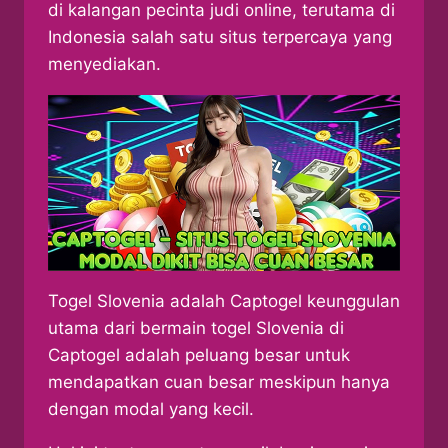
di kalangan pecinta judi online, terutama di
Indonesia salah satu situs terpercaya yang
menyediakan.
Togel Slovenia adalah Captogel keunggulan
utama dari bermain togel Slovenia di
Captogel adalah peluang besar untuk
mendapatkan cuan besar meskipun hanya
dengan modal yang kecil.