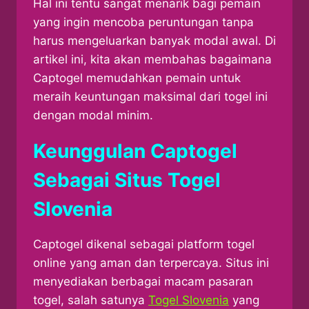
Hal ini tentu sangat menarik bagi pemain
yang ingin mencoba peruntungan tanpa
harus mengeluarkan banyak modal awal. Di
artikel ini, kita akan membahas bagaimana
Captogel memudahkan pemain untuk
meraih keuntungan maksimal dari togel ini
dengan modal minim.
Keunggulan Captogel
Sebagai Situs Togel
Slovenia
Captogel dikenal sebagai platform togel
online yang aman dan terpercaya. Situs ini
menyediakan berbagai macam pasaran
togel, salah satunya
Togel Slovenia
yang