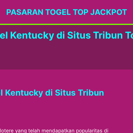
PASARAN TOGEL TOP JACKPOT
el Kentucky di Situs Tribun T
Kentucky di Situs Tribun
lotere yang telah mendapatkan popularitas di