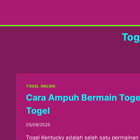
Skip
to
content
Tog
TOGEL ONLINE
Cara Ampuh Bermain Togel 
Togel
05/06/2025
Togel Kentucky adalah salah satu permainan 