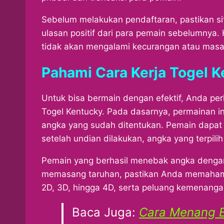
Sebelum melakukan pendaftaran, pastikan situ
ulasan positif dari para pemain sebelumnya.
tidak akan mengalami kecurangan atau masal
Pahami Cara Kerja Togel 
Untuk bisa bermain dengan efektif, Anda p
Togel Kentucky. Pada dasarnya, permainan i
angka yang sudah ditentukan. Pemain dapat
setelah undian dilakukan, angka yang terpili
Pemain yang berhasil menebak angka denga
memasang taruhan, pastikan Anda memahami je
2D, 3D, hingga 4D, serta peluang kemenanga
Baca Juga:
Cara Menang Be