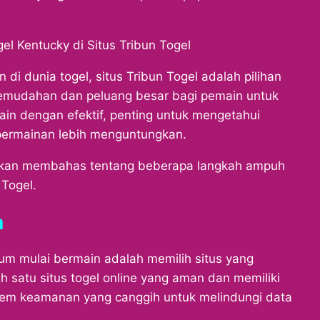
i dunia togel, situs Tribun Togel adalah pilihan
kemudahan dan peluang besar bagi pemain untuk
n dengan efektif, penting untuk mengetahui
 permainan lebih menguntungkan.
kan membahas tentang beberapa langkah ampuh
 Togel.
a
um mulai bermain adalah memilih situs yang
ah satu situs togel online yang aman dan memiliki
sistem keamanan yang canggih untuk melindungi data