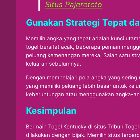
Situs Pajerototo
Gunakan Strategi Tepat d
Memilih angka yang tepat adalah kunci utam
togel bersifat acak, beberapa pemain mengg
peluang kemenangan mereka. Salah satu stra
keluaran sebelumnya.
Dengan mempelajari pola angka yang sering
yang memiliki peluang lebih besar untuk kel
keberuntungan atau menggunakan angka-angka 
Kesimpulan
Bermain Togel Kentucky di situs Tribun Tog
dilakukan dengan bijak. Memilih situs terpe