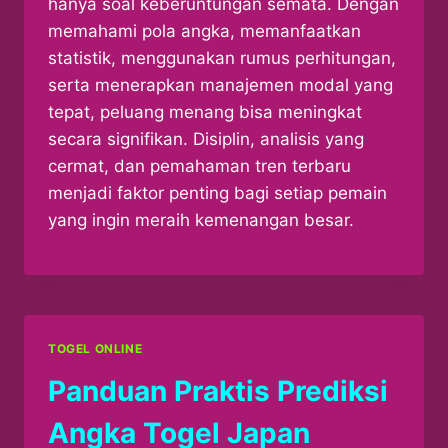
hanya soal keberuntungan semata. Dengan
memahami pola angka, memanfaatkan
statistik, menggunakan rumus perhitungan,
serta menerapkan manajemen modal yang
tepat, peluang menang bisa meningkat
secara signifikan. Disiplin, analisis yang
cermat, dan pemahaman tren terbaru
menjadi faktor penting bagi setiap pemain
yang ingin meraih kemenangan besar.
TOGEL ONLINE
Panduan Praktis Prediksi
Angka Togel Japan