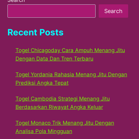
Search
Search
Recent Posts
Togel Chicagoday Cara Ampuh Menang Jitu
Dengan Data Dan Tren Terbaru
Togel Yordania Rahasia Menang Jitu Dengan
Prediksi Angka Tepat
Togel Cambodia Strategi Menang Jitu
Berdasarkan Riwayat Angka Keluar
Togel Monaco Trik Menang Jitu Dengan
Analisa Pola Mingguan