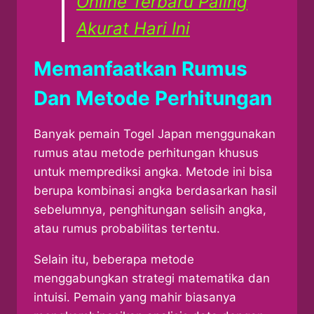
Online Terbaru Paling
Akurat Hari Ini
Memanfaatkan Rumus
Dan Metode Perhitungan
Banyak pemain Togel Japan menggunakan
rumus atau metode perhitungan khusus
untuk memprediksi angka. Metode ini bisa
berupa kombinasi angka berdasarkan hasil
sebelumnya, penghitungan selisih angka,
atau rumus probabilitas tertentu.
Selain itu, beberapa metode
menggabungkan strategi matematika dan
intuisi. Pemain yang mahir biasanya