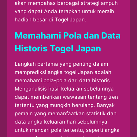
akan membahas berbagai strategi ampuh
yang dapat Anda terapkan untuk meraih
hadiah besar di Togel Japan.
Memahami Pola dan Data
Historis Togel Japan
Langkah pertama yang penting dalam
memprediksi angka togel Japan adalah
memahami pola-pola dari data historis.
Menganalisis hasil keluaran sebelumnya
dapat memberikan wawasan tentang tren
tertentu yang mungkin berulang. Banyak
pemain yang memanfaatkan statistik dan
data angka keluaran hari sebelumnya
untuk mencari pola tertentu, seperti angka