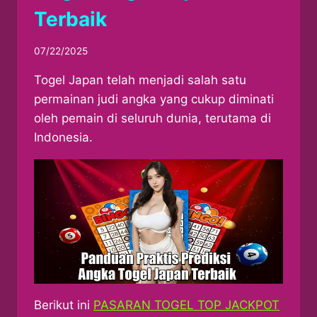
Terbaik
07/22/2025
Togel Japan telah menjadi salah satu
permainan judi angka yang cukup diminati
oleh pemain di seluruh dunia, terutama di
Indonesia.
Berikut ini
PASARAN TOGEL TOP JACKPOT