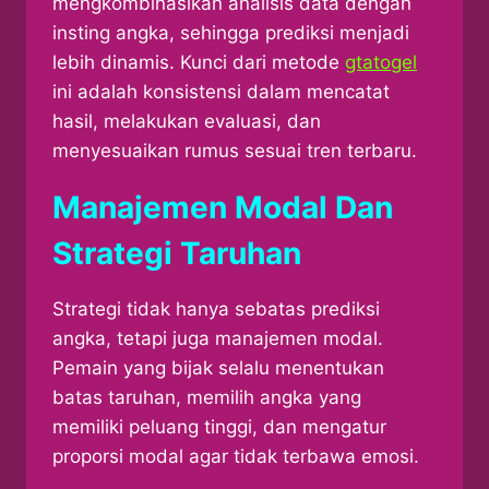
mengkombinasikan analisis data dengan
insting angka, sehingga prediksi menjadi
lebih dinamis. Kunci dari metode
gtatogel
ini adalah konsistensi dalam mencatat
hasil, melakukan evaluasi, dan
menyesuaikan rumus sesuai tren terbaru.
Manajemen Modal Dan
Strategi Taruhan
Strategi tidak hanya sebatas prediksi
angka, tetapi juga manajemen modal.
Pemain yang bijak selalu menentukan
batas taruhan, memilih angka yang
memiliki peluang tinggi, dan mengatur
proporsi modal agar tidak terbawa emosi.