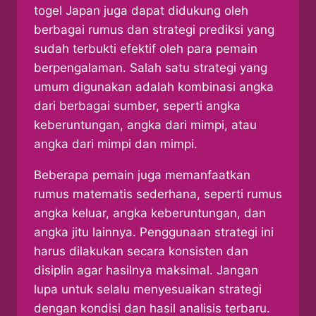
togel Japan juga dapat didukung oleh
berbagai rumus dan strategi prediksi yang
sudah terbukti efektif oleh para pemain
berpengalaman. Salah satu strategi yang
umum digunakan adalah kombinasi angka
dari berbagai sumber, seperti angka
keberuntungan, angka dari mimpi, atau
angka dari mimpi dan mimpi.
Beberapa pemain juga memanfaatkan
rumus matematis sederhana, seperti rumus
angka keluar, angka keberuntungan, dan
angka jitu lainnya. Penggunaan strategi ini
harus dilakukan secara konsisten dan
disiplin agar hasilnya maksimal. Jangan
lupa untuk selalu menyesuaikan strategi
dengan kondisi dan hasil analisis terbaru.