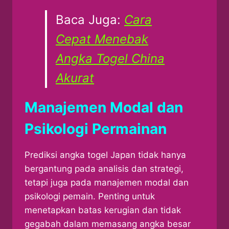
Baca Juga:
Cara
Cepat Menebak
Angka Togel China
Akurat
Manajemen Modal dan
Psikologi Permainan
Prediksi angka togel Japan tidak hanya
bergantung pada analisis dan strategi,
tetapi juga pada manajemen modal dan
psikologi pemain. Penting untuk
menetapkan batas kerugian dan tidak
gegabah dalam memasang angka besar