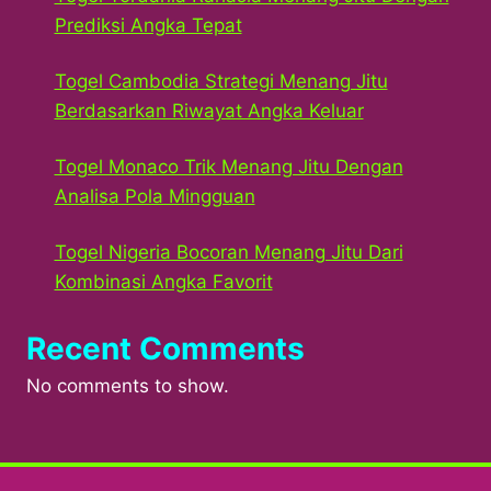
Prediksi Angka Tepat
Togel Cambodia Strategi Menang Jitu
Berdasarkan Riwayat Angka Keluar
Togel Monaco Trik Menang Jitu Dengan
Analisa Pola Mingguan
Togel Nigeria Bocoran Menang Jitu Dari
Kombinasi Angka Favorit
Recent Comments
No comments to show.