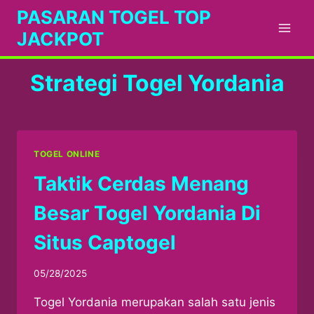
Skip
PASARAN TOGEL TOP
to
JACKPOT
content
Strategi Togel Yordania
TOGEL ONLINE
Taktik Cerdas Menang
Besar Togel Yordania Di
Situs Captogel
05/28/2025
Togel Yordania merupakan salah satu jenis