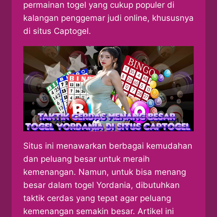
permainan togel yang cukup populer di
kalangan penggemar judi online, khususnya
di situs Captogel.
Situs ini menawarkan berbagai kemudahan
dan peluang besar untuk meraih
kemenangan. Namun, untuk bisa menang
besar dalam togel Yordania, dibutuhkan
taktik cerdas yang tepat agar peluang
kemenangan semakin besar. Artikel ini