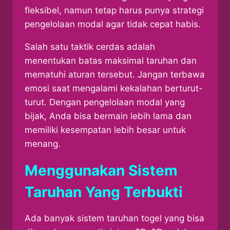
fleksibel, namun tetap harus punya strategi
pengelolaan modal agar tidak cepat habis.
Salah satu taktik cerdas adalah
menentukan batas maksimal taruhan dan
mematuhi aturan tersebut. Jangan terbawa
emosi saat mengalami kekalahan berturut-
turut. Dengan pengelolaan modal yang
bijak, Anda bisa bermain lebih lama dan
memiliki kesempatan lebih besar untuk
menang.
Menggunakan Sistem
Taruhan Yang Terbukti
Ada banyak sistem taruhan togel yang bisa