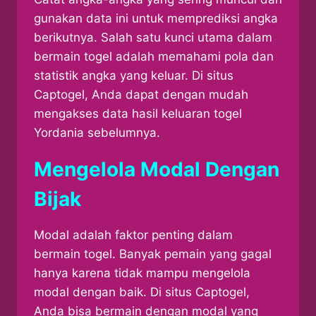
gunakan data ini untuk memprediksi angka
berikutnya. Salah satu kunci utama dalam
bermain togel adalah memahami pola dan
statistik angka yang keluar. Di situs
Captogel, Anda dapat dengan mudah
mengakses data hasil keluaran togel
Yordania sebelumnya.
Mengelola Modal Dengan
Bijak
Modal adalah faktor penting dalam
bermain togel. Banyak pemain yang gagal
hanya karena tidak mampu mengelola
modal dengan baik. Di situs Captogel,
Anda bisa bermain dengan modal yang