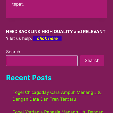
tepat.
NEED BACKLINK HIGH QUALITY and RELEVANT
?
let us help.
click here
Search
Search
Recent Posts
Togel Chicagoday Cara Ampuh Menang Jitu
Dengan Data Dan Tren Terbaru
Togel Yordania Rahasia Menang Jitu Dengan