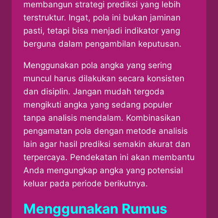
membangun strategi prediksi yang lebih
terstruktur. Ingat, pola ini bukan jaminan
pasti, tetapi bisa menjadi indikator yang
berguna dalam pengambilan keputusan.
Menggunakan pola angka yang sering
muncul harus dilakukan secara konsisten
dan disiplin. Jangan mudah tergoda
mengikuti angka yang sedang populer
tanpa analisis mendalam. Kombinasikan
pengamatan pola dengan metode analisis
lain agar hasil prediksi semakin akurat dan
terpercaya. Pendekatan ini akan membantu
Anda mengungkap angka yang potensial
keluar pada periode berikutnya.
Menggunakan Rumus