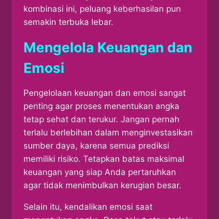
kombinasi ini, peluang keberhasilan pun
semakin terbuka lebar.
Mengelola Keuangan dan
Emosi
Pengelolaan keuangan dan emosi sangat
penting agar proses menentukan angka
tetap sehat dan terukur. Jangan pernah
terlalu berlebihan dalam menginvestasikan
sumber daya, karena semua prediksi
memiliki risiko. Tetapkan batas maksimal
keuangan yang siap Anda pertaruhkan
agar tidak menimbulkan kerugian besar.
Selain itu, kendalikan emosi saat