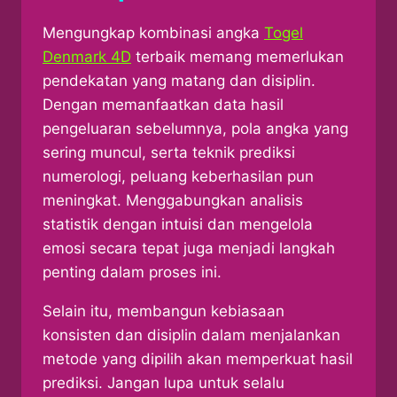
Mengungkap kombinasi angka
Togel
Denmark 4D
terbaik memang memerlukan
pendekatan yang matang dan disiplin.
Dengan memanfaatkan data hasil
pengeluaran sebelumnya, pola angka yang
sering muncul, serta teknik prediksi
numerologi, peluang keberhasilan pun
meningkat. Menggabungkan analisis
statistik dengan intuisi dan mengelola
emosi secara tepat juga menjadi langkah
penting dalam proses ini.
Selain itu, membangun kebiasaan
konsisten dan disiplin dalam menjalankan
metode yang dipilih akan memperkuat hasil
prediksi. Jangan lupa untuk selalu