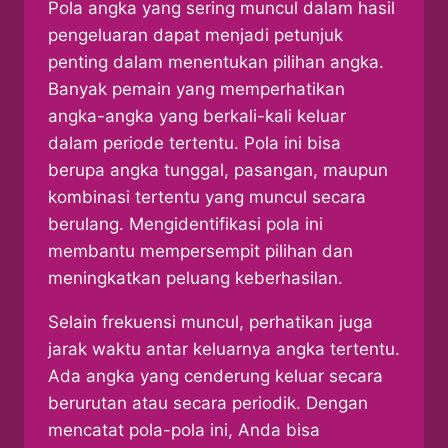
Pola angka yang sering muncul dalam hasil
pengeluaran dapat menjadi petunjuk
penting dalam menentukan pilihan angka.
Banyak pemain yang memperhatikan
angka-angka yang berkali-kali keluar
dalam periode tertentu. Pola ini bisa
berupa angka tunggal, pasangan, maupun
kombinasi tertentu yang muncul secara
berulang. Mengidentifikasi pola ini
membantu mempersempit pilihan dan
meningkatkan peluang keberhasilan.
Selain frekuensi muncul, perhatikan juga
jarak waktu antar keluarnya angka tertentu.
Ada angka yang cenderung keluar secara
berurutan atau secara periodik. Dengan
mencatat pola-pola ini, Anda bisa