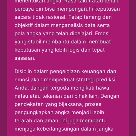
menentukan angka. Rasa takut atau terlalu
percaya diri bisa mempengaruhi keputusan
secara tidak rasional. Tetap tenang dan
objektif dalam menganalisis data serta
pola angka yang telah dipelajari. Emosi
yang stabil membantu dalam membuat
keputusan yang lebih logis dan tepat
sasaran.
Disiplin dalam pengelolaan keuangan dan
emosi akan memperkuat strategi prediksi
Anda. Jangan tergoda mengikuti hawa
nafsu atau tekanan dari pihak lain. Dengan
pendekatan yang bijaksana, proses
pengungkapkan angka menjadi lebih
terarah dan aman. Ini juga membantu
menjaga keberlangsungan dalam jangka