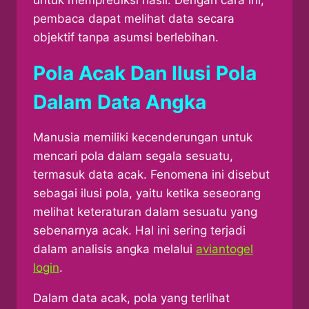
untuk memprediksi hasil. Dengan cara ini,
pembaca dapat melihat data secara
objektif tanpa asumsi berlebihan.
Pola Acak Dan Ilusi Pola
Dalam Data Angka
Manusia memiliki kecenderungan untuk
mencari pola dalam segala sesuatu,
termasuk data acak. Fenomena ini disebut
sebagai ilusi pola, yaitu ketika seseorang
melihat keteraturan dalam sesuatu yang
sebenarnya acak. Hal ini sering terjadi
dalam analisis angka melalui
aviantogel
login
.
Dalam data acak, pola yang terlihat