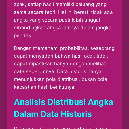
acak, setiap hasil memiliki peluang yang
sama secara teori. Hal ini berarti tidak ada
angka yang secara pasti lebih unggul
dibandingkan angka lainnya dalam jangka
pendek.
Dengan memahami probabilitas, seseorang
dapat menyadari bahwa hasil acak tidak
dapat dipastikan hanya dengan melihat
data sebelumnya. Data historis hanya
menunjukkan pola distribusi, bukan pola
kepastian hasil berikutnya.
Analisis Distribusi Angka
Dalam Data Historis
Distribusi angka merujuk pada bagaimana