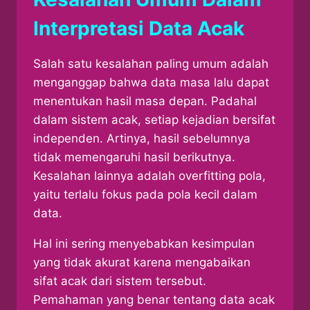
Interpretasi Data Acak
Salah satu kesalahan paling umum adalah
menganggap bahwa data masa lalu dapat
menentukan hasil masa depan. Padahal
dalam sistem acak, setiap kejadian bersifat
independen. Artinya, hasil sebelumnya
tidak memengaruhi hasil berikutnya.
Kesalahan lainnya adalah overfitting pola,
yaitu terlalu fokus pada pola kecil dalam
data.
Hal ini sering menyebabkan kesimpulan
yang tidak akurat karena mengabaikan
sifat acak dari sistem tersebut.
Pemahaman yang benar tentang data acak