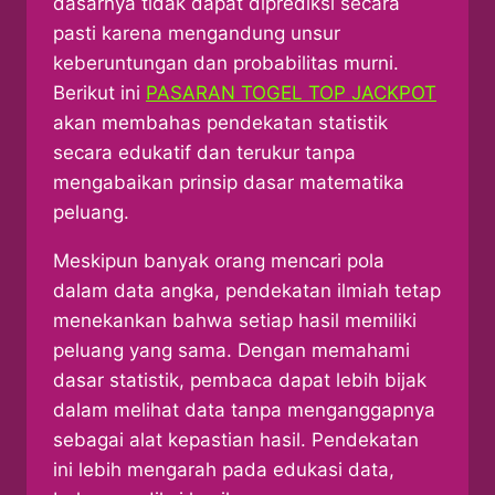
dasarnya tidak dapat diprediksi secara
pasti karena mengandung unsur
keberuntungan dan probabilitas murni.
Berikut ini
PASARAN TOGEL TOP JACKPOT
akan membahas pendekatan statistik
secara edukatif dan terukur tanpa
mengabaikan prinsip dasar matematika
peluang.
Meskipun banyak orang mencari pola
dalam data angka, pendekatan ilmiah tetap
menekankan bahwa setiap hasil memiliki
peluang yang sama. Dengan memahami
dasar statistik, pembaca dapat lebih bijak
dalam melihat data tanpa menganggapnya
sebagai alat kepastian hasil. Pendekatan
ini lebih mengarah pada edukasi data,