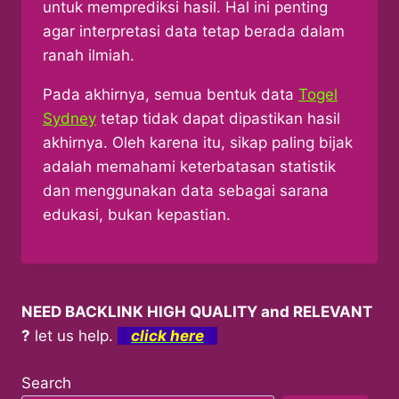
untuk memprediksi hasil. Hal ini penting
agar interpretasi data tetap berada dalam
ranah ilmiah.
Pada akhirnya, semua bentuk data
Togel
Sydney
tetap tidak dapat dipastikan hasil
akhirnya. Oleh karena itu, sikap paling bijak
adalah memahami keterbatasan statistik
dan menggunakan data sebagai sarana
edukasi, bukan kepastian.
NEED BACKLINK HIGH QUALITY and RELEVANT
?
let us help.
click here
Search