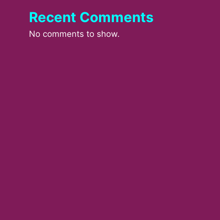
Recent Comments
No comments to show.