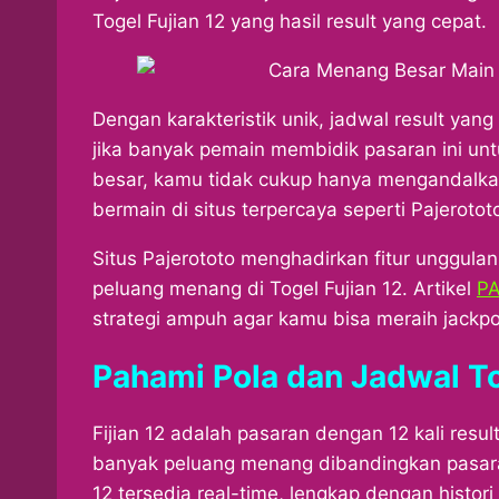
Togel Fujian 12 yang hasil result yang cepat.
Dengan karakteristik unik, jadwal result yan
jika banyak pemain membidik pasaran ini u
besar, kamu tidak cukup hanya mengandalkan 
bermain di situs terpercaya seperti Pajerotot
Situs Pajerototo menghadirkan fitur unggu
peluang menang di Togel Fujian 12. Artikel
P
strategi ampuh agar kamu bisa meraih jackpo
Pahami Pola dan Jadwal To
Fijian 12 adalah pasaran dengan 12 kali resul
banyak peluang menang dibandingkan pasaran 
12 tersedia real-time, lengkap dengan histori