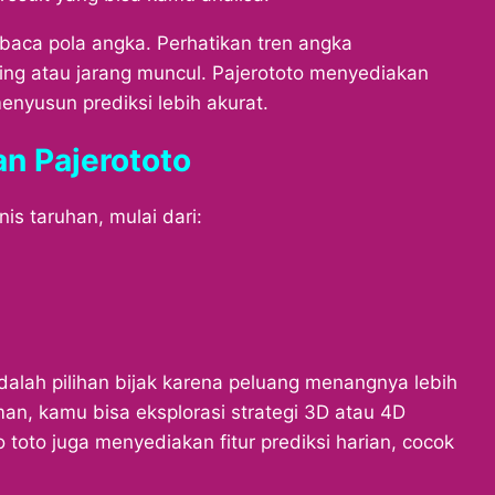
baca pola angka. Perhatikan tren angka
ring atau jarang muncul. Pajerototo menyediakan
yusun prediksi lebih akurat.
n Pajerototo
is taruhan, mulai dari:
alah pilihan bijak karena peluang menangnya lebih
an, kamu bisa eksplorasi strategi 3D atau 4D
toto juga menyediakan fitur prediksi harian, cocok