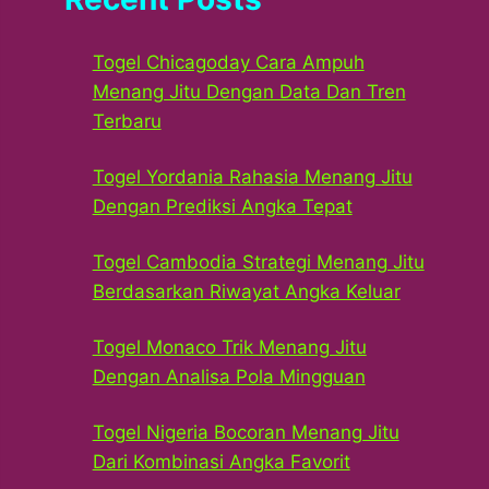
Togel Chicagoday Cara Ampuh
Menang Jitu Dengan Data Dan Tren
Terbaru
Togel Yordania Rahasia Menang Jitu
Dengan Prediksi Angka Tepat
Togel Cambodia Strategi Menang Jitu
Berdasarkan Riwayat Angka Keluar
Togel Monaco Trik Menang Jitu
Dengan Analisa Pola Mingguan
Togel Nigeria Bocoran Menang Jitu
Dari Kombinasi Angka Favorit