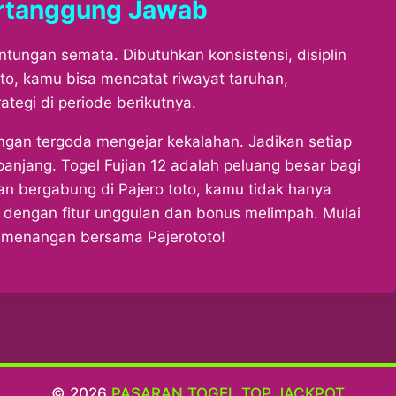
ertanggung Jawab
ntungan semata. Dibutuhkan konsistensi, disiplin
oto, kamu bisa mencatat riwayat taruhan,
tegi di periode berikutnya.
ngan tergoda mengejar kekalahan. Jadikan setiap
panjang. Togel Fujian 12 adalah peluang besar bagi
an bergabung di Pajero toto, kamu tidak hanya
g dengan fitur unggulan dan bonus melimpah. Mulai
kemenangan bersama Pajerototo!
© 2026
PASARAN TOGEL TOP JACKPOT