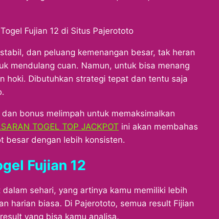
g stabil, dan peluang kemenangan besar, tak heran
ntuk mendulang cuan. Namun, untuk bisa menang
hoki. Dibutuhkan strategi tepat dan tentu saja
o.
lan dan bonus melimpah untuk memaksimalkan
ASARAN TOGEL TOP JACKPOT
ini akan membahas
t besar dengan lebih konsisten.
gel Fujian 12
t dalam sehari, yang artinya kamu memiliki lebih
harian biasa. Di Pajerototo, semua result Fijian
 result yang bisa kamu analisa.