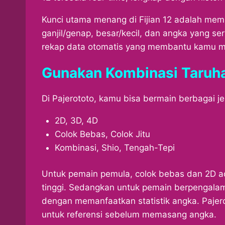
Kunci utama menang di Fijian 12 adalah mem
ganjil/genap, besar/kecil, dan angka yang se
rekap data otomatis yang membantu kamu men
Gunakan Kombinasi Taruha
Di Pajerototo, kamu bisa bermain berbagai jen
2D, 3D, 4D
Colok Bebas, Colok Jitu
Kombinasi, Shio, Tengah-Tepi
Untuk pemain pemula, colok bebas dan 2D ad
tinggi. Sedangkan untuk pemain berpengalam
dengan memanfaatkan statistik angka. Pajero 
untuk referensi sebelum memasang angka.