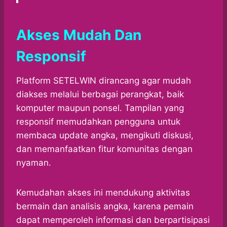
Akses Mudah Dan
Responsif
Platform SETELWIN dirancang agar mudah
diakses melalui berbagai perangkat, baik
komputer maupun ponsel. Tampilan yang
responsif memudahkan pengguna untuk
membaca update angka, mengikuti diskusi,
dan memanfaatkan fitur komunitas dengan
nyaman.
Kemudahan akses ini mendukung aktivitas
bermain dan analisis angka, karena pemain
dapat memperoleh informasi dan berpartisipasi