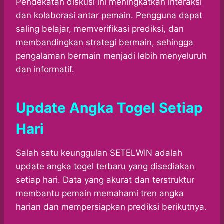
Pendekatan diskusi ini meningkatkan interaksi
dan kolaborasi antar pemain. Pengguna dapat
saling belajar, memverifikasi prediksi, dan
membandingkan strategi bermain, sehingga
pengalaman bermain menjadi lebih menyeluruh
dan informatif.
Update Angka Togel Setiap
Hari
Salah satu keunggulan SETELWIN adalah
update angka togel terbaru yang disediakan
setiap hari. Data yang akurat dan terstruktur
membantu pemain memahami tren angka
harian dan mempersiapkan prediksi berikutnya.