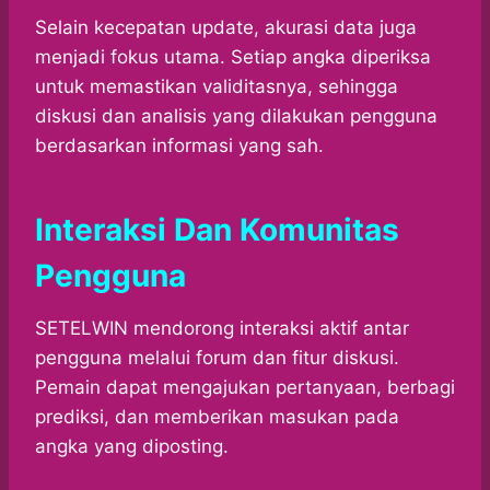
Selain kecepatan update, akurasi data juga
menjadi fokus utama. Setiap angka diperiksa
untuk memastikan validitasnya, sehingga
diskusi dan analisis yang dilakukan pengguna
berdasarkan informasi yang sah.
Interaksi Dan Komunitas
Pengguna
SETELWIN mendorong interaksi aktif antar
pengguna melalui forum dan fitur diskusi.
Pemain dapat mengajukan pertanyaan, berbagi
prediksi, dan memberikan masukan pada
angka yang diposting.