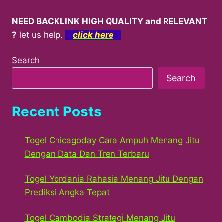
NEED BACKLINK HIGH QUALITY and RELEVANT
?
let us help.
click here
Search
Search
Recent Posts
Togel Chicagoday Cara Ampuh Menang Jitu
Dengan Data Dan Tren Terbaru
Togel Yordania Rahasia Menang Jitu Dengan
Prediksi Angka Tepat
Togel Cambodia Strategi Menang Jitu