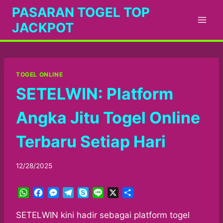
Skip
PASARAN TOGEL TOP
to
JACKPOT
content
TOGEL ONLINE
SETELWIN: Platform
Angka Jitu Togel Online
Terbaru Setiap Hari
12/28/2025
W
F
M
T
S
L
X
S
h
a
e
e
k
i
h
a
c
s
l
y
n
a
SETELWIN kini hadir sebagai platform togel