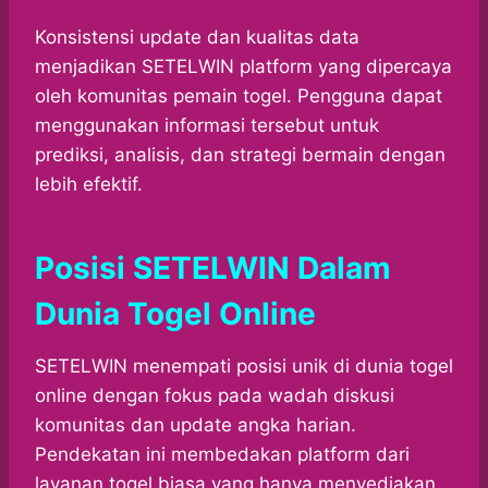
Konsistensi update dan kualitas data
menjadikan SETELWIN platform yang dipercaya
oleh komunitas pemain togel. Pengguna dapat
menggunakan informasi tersebut untuk
prediksi, analisis, dan strategi bermain dengan
lebih efektif.
Posisi SETELWIN Dalam
Dunia Togel Online
SETELWIN menempati posisi unik di dunia togel
online dengan fokus pada wadah diskusi
komunitas dan update angka harian.
Pendekatan ini membedakan platform dari
layanan togel biasa yang hanya menyediakan