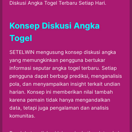
Diskusi Angka Togel Terbaru Setiap Hari.
Konsep Diskusi Angka
Togel
SETELWIN mengusung konsep diskusi angka
yang memungkinkan pengguna bertukar
informasi seputar angka togel terbaru. Setiap
pengguna dapat berbagi prediksi, menganalisis
pola, dan menyampaikan insight terkait undian
harian. Konsep ini memberikan nilai tambah
karena pemain tidak hanya mengandalkan
data, tetapi juga pengalaman dan analisis
komunitas.