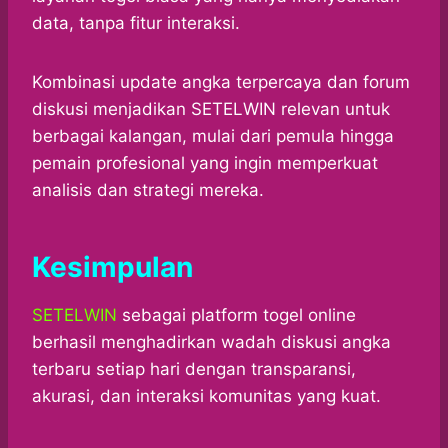
data, tanpa fitur interaksi.
Kombinasi update angka terpercaya dan forum
diskusi menjadikan SETELWIN relevan untuk
berbagai kalangan, mulai dari pemula hingga
pemain profesional yang ingin memperkuat
analisis dan strategi mereka.
Kesimpulan
SETELWIN
sebagai platform togel online
berhasil menghadirkan wadah diskusi angka
terbaru setiap hari dengan transparansi,
akurasi, dan interaksi komunitas yang kuat.