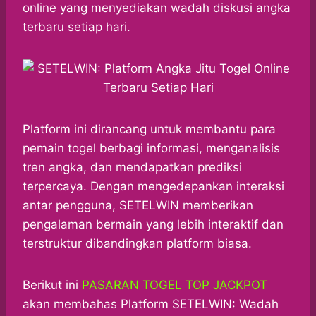
t
e
s
e
p
e
r
online yang menyediakan wadah diskusi angka
s
b
e
g
e
e
terbaru setiap hari.
A
o
n
r
p
o
g
a
p
k
e
m
r
Platform ini dirancang untuk membantu para
pemain togel berbagi informasi, menganalisis
tren angka, dan mendapatkan prediksi
terpercaya. Dengan mengedepankan interaksi
antar pengguna, SETELWIN memberikan
pengalaman bermain yang lebih interaktif dan
terstruktur dibandingkan platform biasa.
Berikut ini
PASARAN TOGEL TOP JACKPOT
akan membahas Platform SETELWIN: Wadah