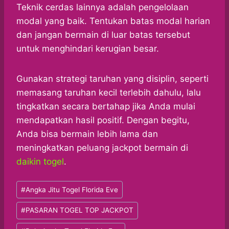
Teknik cerdas lainnya adalah pengelolaan
modal yang baik. Tentukan batas modal harian
dan jangan bermain di luar batas tersebut
untuk menghindari kerugian besar.
Gunakan strategi taruhan yang disiplin, seperti
memasang taruhan kecil terlebih dahulu, lalu
tingkatkan secara bertahap jika Anda mulai
mendapatkan hasil positif. Dengan begitu,
Anda bisa bermain lebih lama dan
meningkatkan peluang jackpot bermain di
daikin togel
.
Post
#
Angka Jitu Togel Florida Eve
Tags:
#
PASARAN TOGEL TOP JACKPOT