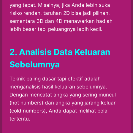
yang tepat. Misalnya, jika Anda lebih suka
risiko rendah, taruhan 2D bisa jadi pilihan,
sementara 3D dan 4D menawarkan hadiah
lebih besar tapi peluangnya lebih kecil.
2. Analisis Data Keluaran
Sebelumnya
Teknik paling dasar tapi efektif adalah
menganalisis hasil keluaran sebelumnya.
Dengan mencatat angka yang sering muncul
(hot numbers) dan angka yang jarang keluar
(cold numbers), Anda dapat melihat pola
tertentu.