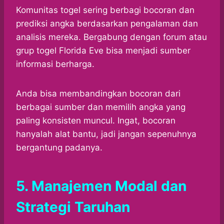
Komunitas togel sering berbagi bocoran dan
prediksi angka berdasarkan pengalaman dan
analisis mereka. Bergabung dengan forum atau
grup togel Florida Eve bisa menjadi sumber
informasi berharga.
Anda bisa membandingkan bocoran dari
berbagai sumber dan memilih angka yang
paling konsisten muncul. Ingat, bocoran
hanyalah alat bantu, jadi jangan sepenuhnya
bergantung padanya.
5. Manajemen Modal dan
Strategi Taruhan