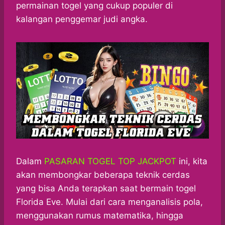
t
e
s
e
p
e
r
permainan togel yang cukup populer di
s
b
e
g
e
e
kalangan penggemar judi angka.
A
o
n
r
p
o
g
a
p
k
e
m
r
Dalam
PASARAN TOGEL TOP JACKPOT
ini, kita
akan membongkar beberapa teknik cerdas
yang bisa Anda terapkan saat bermain togel
Florida Eve. Mulai dari cara menganalisis pola,
menggunakan rumus matematika, hingga