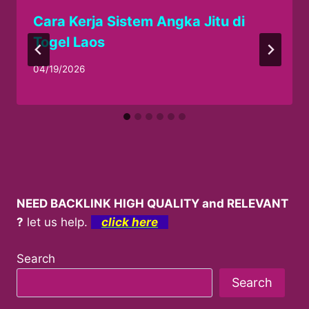
Cara Kerja Sistem Angka Jitu di
Togel Laos
04/19/2026
NEED BACKLINK HIGH QUALITY and RELEVANT
?
let us help.
click here
Search
Search